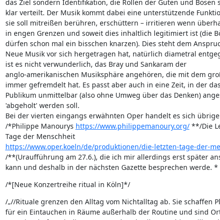
das Ziel sondern Identifikation, die Rollen der Guten und Bösen s
klar verteilt. Der Musik kommt dabei eine unterstützende Funktion
sie soll mitreißen berühren, erschüttern – irritieren wenn überha
in engen Grenzen und soweit dies inhaltlich legitimiert ist (die Bö
dürfen schon mal ein bisschen knarzen). Dies steht dem Anspruch
Neue Musik vor sich hergetragen hat, natürlich diametral entgeg
ist es nicht verwunderlich, das Bray und Sankaram der 

anglo-amerikanischen Musiksphäre angehören, die mit dem große
immer gefremdelt hat. Es passt aber auch in eine Zeit, in der das 
Publikum unmittelbar (also ohne Umweg über das Denken) ange
'abgeholt' werden soll.

Bei der vierten eingangs erwähnten Oper handelt es sich übrige
/*Philippe Manourys 
https://www.philippemanoury.org/
 **/Die Le
https://www.oper.koeln/de/produktionen/die-letzten-tage-der-m
/**(Uraufführung am 27.6.), die ich mir allerdings erst später an
kann und deshalb in der nächsten Gazette besprechen werde. *
/*[Neue Konzertreihe ritual in Köln]*/
/„//Rituale grenzen den Alltag vom Nichtalltag ab. Sie schaffen Pla
für ein Eintauchen in Räume außerhalb der Routine und sind Orte