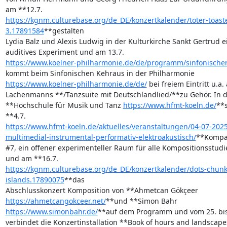
https://kgnm.culturebase.org/de_DE/konzertkalender/toter-toaste
3.17891584
**gestalten 

Lydia Balz und Alexis Ludwig in der Kulturkirche Sankt Gertrud ei
https://www.koelner-philharmonie.de/de/programm/sinfonische
https://www.koelner-philharmonie.de/de/
 bei freiem Eintritt u.a. 
Lachenmanns **/Tanzsuite mit Deutschlandlied/**zu Gehör. In de
**Hochschule für Musik und Tanz 
https://www.hfmt-koeln.de/
**s
https://www.hfmt-koeln.de/aktuelles/veranstaltungen/04-07-202
multimedial-instrumental-performativ-elektroakustisch/
**Kompas
#7, ein offener experimenteller Raum für alle Kompositionsstudie
https://kgnm.culturebase.org/de_DE/konzertkalender/dots-chunk
islands.17890075
**das 

https://ahmetcangokceer.net/
https://www.simonbahr.de/
**auf dem Programm und vom 25. bis 2