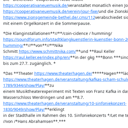
https://cooperativaneuemusik.de/
https://cooperativaneuemusik.de/verein/jour-fixe/
https://www.zionsgemeinde-bethel.de/.cms/112
verabschiedet sic
mit einem Orgelkonzert in die Sommerpause.
https://soundforum.info/stadtklangkuenstlerin-kuenstler-bonn-2
humming/
**//**von**//**Nika 

Schmitt 
https://www.schmittnika.com/
https://raul.keller.ee/index.php/en/
**in der gkg ***Bonn ***sind
bis zum 27.7. zugänglich. *
*Das **Theater 
https://www.theaterhagen.de/
https://www.theaterhagen.de/veranstaltung/kafkas-scham-schul
1789/9344/show/Play/
**zu 

einem Musiktheaterexperiment mit Texten von Franz Kafka in das
https://www.theaterhagen.de/veranstaltung/10-sinfoniekonzert-
1830/9049/show/Play/
**erklingt 

in der Stadthalle im Rahmen des 10. Sinfoniekonzerts */Let me tel
//von /*Hans Abrahamsen**.***