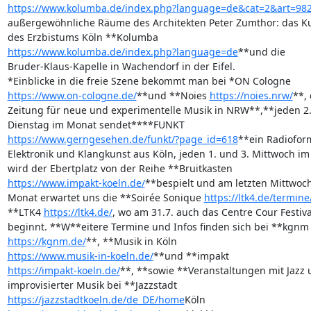
https://www.kolumba.de/index.php?language=de&cat=2&art=98
außergewöhnliche Räume des Architekten Peter Zumthor: das K
https://www.kolumba.de/index.php?language=de
**und die 

Bruder-Klaus-Kapelle in Wachendorf in der Eifel.

https://www.on-cologne.de/
**und **Noies 
https://noies.nrw/
**, 
Zeitung für neue und experimentelle Musik in NRW**,**jeden 2. 
https://www.gerngesehen.de/funkt/?page_id=618
**ein Radioform
Elektronik und Klangkunst aus Köln, jeden 1. und 3. Mittwoch im
https://www.impakt-koeln.de/
**bespielt und am letzten Mittwoch
Monat erwartet uns die **Soirée Sonique 
https://ltk4.de/termine
**LTK4 
https://ltk4.de/
, wo am 31.7. auch das Centre Cour Festival
https://kgnm.de/
https://www.musik-in-koeln.de/
https://impakt-koeln.de/
**, **sowie **Veranstaltungen mit Jazz u
https://jazzstadtkoeln.de/de_DE/home