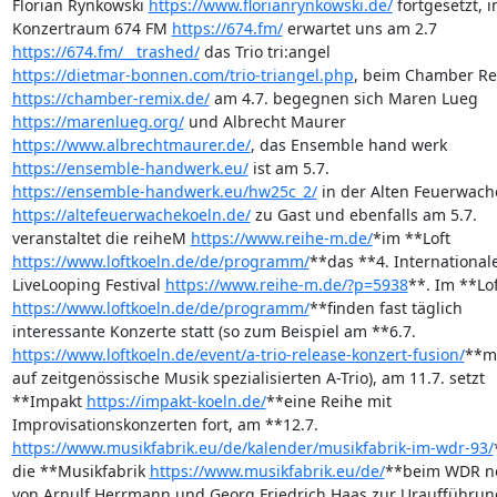
Florian Rynkowski 
https://www.florianrynkowski.de/
 fortgesetzt, im
Konzertraum 674 FM 
https://674.fm/
https://674.fm/__trashed/
https://dietmar-bonnen.com/trio-triangel.php
https://chamber-remix.de/
https://marenlueg.org/
https://www.albrechtmaurer.de/
https://ensemble-handwerk.eu/
https://ensemble-handwerk.eu/hw25c_2/
https://altefeuerwachekoeln.de/
 zu Gast und ebenfalls am 5.7. 

veranstaltet die reiheM 
https://www.reihe-m.de/
https://www.loftkoeln.de/de/programm/
**das **4. Internationale
LiveLooping Festival 
https://www.reihe-m.de/?p=5938
https://www.loftkoeln.de/de/programm/
**finden fast täglich 

https://www.loftkoeln.de/event/a-trio-release-konzert-fusion/
**mi
auf zeitgenössische Musik spezialisierten A-Trio), am 11.7. setzt 

**Impakt 
https://impakt-koeln.de/
**eine Reihe mit 

https://www.musikfabrik.eu/de/kalender/musikfabrik-im-wdr-93/
die **Musikfabrik 
https://www.musikfabrik.eu/de/
**beim WDR ne
von Arnulf Herrmann und Georg Friedrich Haas zur Uraufführung,