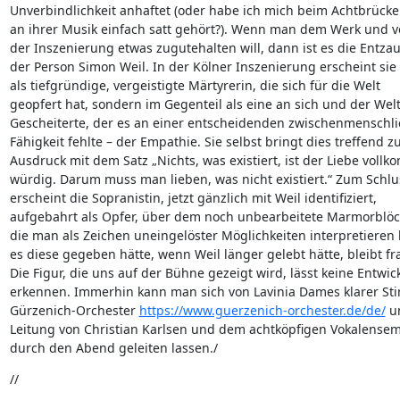
Unverbindlichkeit anhaftet (oder habe ich mich beim Achtbrückenf
an ihrer Musik einfach satt gehört?). Wenn man dem Werk und vo
der Inszenierung etwas zugutehalten will, dann ist es die Entzau
der Person Simon Weil. In der Kölner Inszenierung erscheint sie n
als tiefgründige, vergeistigte Märtyrerin, die sich für die Welt 

geopfert hat, sondern im Gegenteil als eine an sich und der Welt 
Gescheiterte, der es an einer entscheidenden zwischenmenschlic
Fähigkeit fehlte – der Empathie. Sie selbst bringt dies treffend zu
Ausdruck mit dem Satz „Nichts, was existiert, ist der Liebe vollk
würdig. Darum muss man lieben, was nicht existiert.“ Zum Schlus
erscheint die Sopranistin, jetzt gänzlich mit Weil identifiziert, 

aufgebahrt als Opfer, über dem noch unbearbeitete Marmorblöc
die man als Zeichen uneingelöster Möglichkeiten interpretieren 
es diese gegeben hätte, wenn Weil länger gelebt hätte, bleibt frag
Die Figur, die uns auf der Bühne gezeigt wird, lässt keine Entwick
erkennen. Immerhin kann man sich von Lavinia Dames klarer St
Gürzenich-Orchester 
https://www.guerzenich-orchester.de/de/
 u
Leitung von Christian Karlsen und dem achtköpfigen Vokalensemb
durch den Abend geleiten lassen./
//