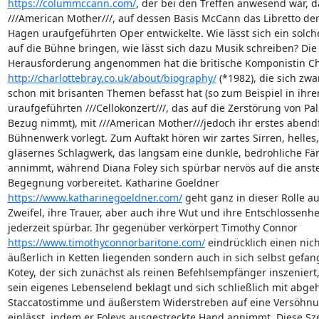
https://colummccann.com/
, der bei den Treffen anwesend war, d
///American Mother///, auf dessen Basis McCann das Libretto der j
Hagen uraufgeführten Oper entwickelte. Wie lässt sich ein solcher
auf die Bühne bringen, wie lässt sich dazu Musik schreiben? Die 
http://charlottebray.co.uk/about/biography/
 (*1982), die sich zwar
schon mit brisanten Themen befasst hat (so zum Beispiel in ihre
uraufgeführten ///Cellokonzert///, das auf die Zerstörung von Pal
Bezug nimmt), mit ///American Mother///jedoch ihr erstes abendf
Bühnenwerk vorlegt. Zum Auftakt hören wir zartes Sirren, helles, 
gläsernes Schlagwerk, das langsam eine dunkle, bedrohliche Fär
annimmt, während Diana Foley sich spürbar nervös auf die anst
https://www.katharinegoeldner.com/
 geht ganz in dieser Rolle auf
Zweifel, ihre Trauer, aber auch ihre Wut und ihre Entschlossenhei
https://www.timothyconnorbaritone.com/
 eindrücklich einen nicht
äußerlich in Ketten liegenden sondern auch in sich selbst gefan
Kotey, der sich zunächst als reinen Befehlsempfänger inszeniert,
sein eigenes Lebenselend beklagt und sich schließlich mit abgeha
Staccatostimme und äußerstem Widerstreben auf eine Versöhnun
einlässt, indem er Foleys ausgestreckte Hand annimmt. Diese Szen