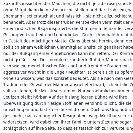
Zukunftsaussichten der Mädchen, die nicht gerade rosig sind. Ein
ohne Mitgift kann keine Ansprüche stellen und darf froh sein, we
Ehemann – sei er auch alt und hässlich – sie nicht allzu schlecht 

behandelt. Aber trotz dieser trüben Perspektiven vermittelt der v
einem indischen Raga inspirierte, die Stimmen miteinander ver
Gesang Vertrautheit und Lebendigkeit. Doch schon bald bricht da
in Gestalt des mächtigen Mastoi-Clans über sie herein, denn der 
soll sich einem weiblichen Clanmitglied unsittlich genähert habe
nur der Bußgang einer Angehörigen kann ihn retten. Der Kontras
nicht größer sein. Der monoton skandierte Ruf der Männer nach 
sich wie ein monolithischer Block auf und treibt die Frauen mit 

aggressiver Wucht in die Enge./ Mukhtar ist bereit sich zu opfern
ohne zu wissen, was das konkret bedeutet. Als sie nach den Gese
Tradition der Gewalt der Männer ausgeliefert wird, scheint die Zei
still zu stehen, die Musik verstummt. Nur vernehmliches Atmen u
Seufzen bleibt hörbar. Auf der bislang leeren Bühne wird ihre 

Überwältigung durch riesige Stofflianen versinnbildlicht, die sie 

umschlingen und fast zu ersticken drohen. Doch das Unglaublich
geschieht, nach anfänglicher Resignation, wagt Mukthar sich zu 
widersetzen, wird dabei von ihrer Familie unterstützt und sogar 
schlägt sich auf ihre Seite, so dass es tatsächlich zur Verurteilung