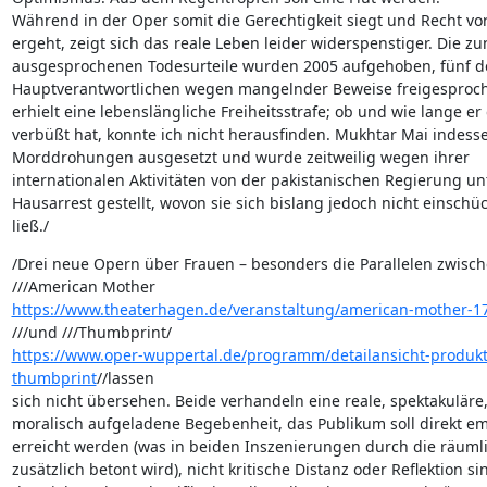
Während in der Oper somit die Gerechtigkeit siegt und Recht vor
ergeht, zeigt sich das reale Leben leider widerspenstiger. Die zun
ausgesprochenen Todesurteile wurden 2005 aufgehoben, fünf de
Hauptverantwortlichen wegen mangelnder Beweise freigesproche
erhielt eine lebenslängliche Freiheitsstrafe; ob und wie lange er d
verbüßt hat, konnte ich nicht herausfinden. Mukhtar Mai indessen
Morddrohungen ausgesetzt und wurde zeitweilig wegen ihrer 

internationalen Aktivitäten von der pakistanischen Regierung unt
Hausarrest gestellt, wovon sie sich bislang jedoch nicht einschüc
ließ./
/Drei neue Opern über Frauen – besonders die Parallelen zwische
https://www.theaterhagen.de/veranstaltung/american-mother-17
https://www.oper-wuppertal.de/programm/detailansicht-produkt
thumbprint
//lassen 

sich nicht übersehen. Beide verhandeln eine reale, spektakuläre, 
moralisch aufgeladene Begebenheit, das Publikum soll direkt emo
erreicht werden (was in beiden Inszenierungen durch die räumli
zusätzlich betont wird), nicht kritische Distanz oder Reflektion sin