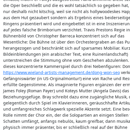
die Oper beschließt und die es wohl tatsächlich so gegeben hat, w
nur deshalb nicht kitschig, weil sie nicht als hollywoodeskes Hap
aus dem Hut gezaubert sondern als Ergebnis eines beiderseitige
Ringens präsentiert wird und eingebettet ist in eine Inszenierung
auf jedes falsche Brimborium verzichtet. Travis Prestons Regie in
Bühnenbild von Christopher Barreca konzentriert sich auf das 

Wesentliche: Die Bühne ist über den Orchestergraben an das Pub
herangezogen und beschränkt sich auf sparsames Mobiliar. Kurze
Bildeinblendungen (ein arabischer Text, eine Ruinenlandschaft) 

unterstreichen die Stimmung ohne vom Geschehen abzulenken. E
https://www.wieland-artists-management.de/dong-won-seo
 verk
Gefängniswärter (in US-Orginalmontur!) eine von Rache und Ress
erfüllte Gegenstimme. Als imaginierte Figuren ergänzen der erm
James Foley (Roman Payer) und Koteys Mutter (Angela Davis) das 
Beziehungsgefüge. Bray schreibt dazu eine zugängliche Musik, di
gelegentlich durch Spiel im Klavierinneren, geräuschhafte Artikul
und umfangreiches Schlagwerk spezielle Akzente setzt. Eine bes
Rolle nimmt der Chor ein, der die Solopartien an einigen Stellen w
Schatten umfängt, anfangs nebulös, kaum greifbar, dann musikal
physisch immer präsenter, bis er schließlich real auf der Bühne 
