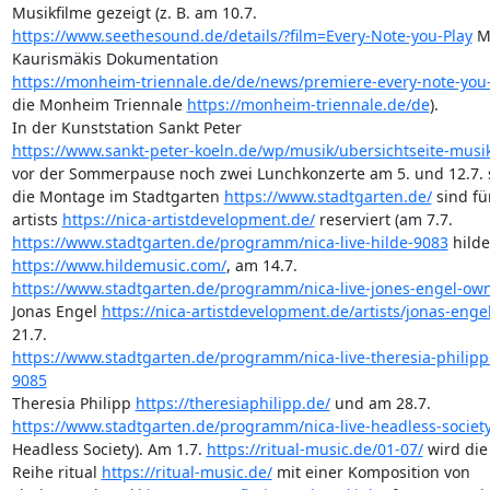
https://www.seethesound.de/details/?film=Every-Note-you-Play
 M
https://monheim-triennale.de/de/news/premiere-every-note-you
die Monheim Triennale 
https://monheim-triennale.de/de
).

https://www.sankt-peter-koeln.de/wp/musik/ubersichtseite-musi
vor der Sommerpause noch zwei Lunchkonzerte am 5. und 12.7. st
die Montage im Stadtgarten 
https://www.stadtgarten.de/
 sind fü
artists 
https://nica-artistdevelopment.de/
https://www.stadtgarten.de/programm/nica-live-hilde-9083
https://www.hildemusic.com/
https://www.stadtgarten.de/programm/nica-live-jones-engel-ow
Jonas Engel 
https://nica-artistdevelopment.de/artists/jonas-enge
https://www.stadtgarten.de/programm/nica-live-theresia-philipp-
9085
Theresia Philipp 
https://theresiaphilipp.de/
https://www.stadtgarten.de/programm/nica-live-headless-societ
Headless Society). Am 1.7. 
https://ritual-music.de/01-07/
 wird die 
Reihe ritual 
https://ritual-music.de/
 mit einer Komposition von 
