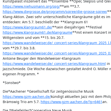
https://www.niehusmann.org/osg/
https://www.diegrosse.de/programm/soiree/die-grosse-soiree/
**
Klang-Aktion. Zwei sehr unterschiedliche Klangräume gibt es im Ju
https://www.klangraum61.de/
https://www.klangraum61.de/klangraume
**mit einem Konzert im 
https://www.wandelweiser.de/_concert-series/klangraum_2025_I.
https://www.wandelweiser.de/_concert-series/klangraum_2025_II
https://www.wandelweiser.de/_concert-series/klangraum.html
 in 
Jazzschmiede. Die Woche dazwischen gestaltet André O. Möller m
eigenen Programm. *
*Sonstwo*
https://www.gzm-aachen.de/
kündigt aktuellen Jazz mit dem Philip
Brämswig Trio am 5.7. 
https://www.gzm-aachen.de/?p=6461
an.