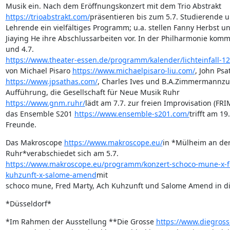
https://trioabstrakt.com/
präsentieren bis zum 5.7. Studierende un
Lehrende ein vielfältiges Programm; u.a. stellen Fanny Herbst un
Jiaying He ihre Abschlussarbeiten vor. In der Philharmonie komm
https://www.theater-essen.de/programm/kalender/lichteinfall-1
von Michael Pisaro 
https://www.michaelpisaro-liu.com/
https://www.jpsathas.com/
, Charles Ives und B.A.Zimmermannzur
https://www.gnm.ruhr/
lädt am 7.7. zur freien Improvisation (FRIM
das Ensemble S201 
https://www.ensemble-s201.com/
trifft am 19.
Freunde.
Das Makroscope 
https://www.makroscope.eu/
in *Mülheim an der 
https://www.makroscope.eu/programm/konzert-schoco-mune-x-f
kuhzunft-x-salome-amend
mit 

schoco mune, Fred Marty, Ach Kuhzunft und Salome Amend in 
*Düsseldorf*
*Im Rahmen der Ausstellung **Die Grosse 
https://www.diegross