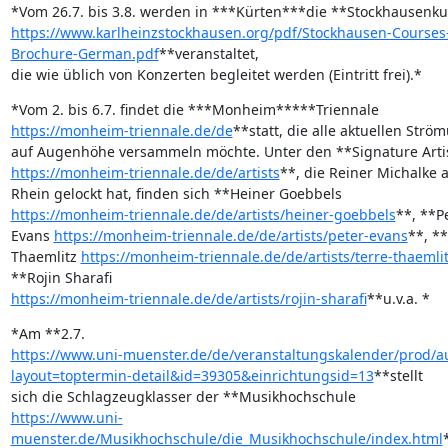
https://www.karlheinzstockhausen.org/pdf/Stockhausen-Courses
Brochure-German.pdf
**veranstaltet, 

die wie üblich von Konzerten begleitet werden (Eintritt frei).*
https://monheim-triennale.de/de
**statt, die alle aktuellen Ström
https://monheim-triennale.de/de/artists
**, die Reiner Michalke a
https://monheim-triennale.de/de/artists/heiner-goebbels
**, **Pe
Evans 
https://monheim-triennale.de/de/artists/peter-evans
**, **
Thaemlitz 
https://monheim-triennale.de/de/artists/terre-thaemli
https://monheim-triennale.de/de/artists/rojin-sharafi
**u.v.a. *
https://www.uni-muenster.de/de/veranstaltungskalender/prod/
layout=toptermin-detail&id=39305&einrichtungsid=13
**stellt 

https://www.uni-
muenster.de/Musikhochschule/die_Musikhochschule/index.html