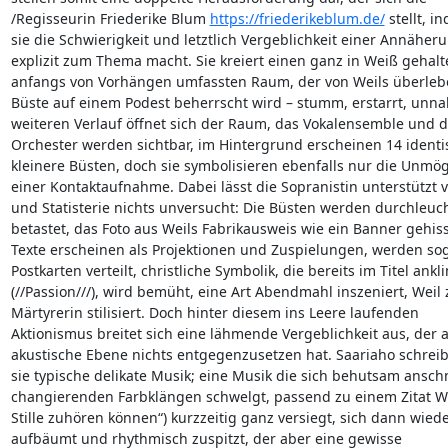
/Regisseurin Friederike Blum 
https://friederikeblum.de/
 stellt, in
sie die Schwierigkeit und letztlich Vergeblichkeit einer Annäheru
explizit zum Thema macht. Sie kreiert einen ganz in Weiß gehalte
anfangs von Vorhängen umfassten Raum, der von Weils überlebe
Büste auf einem Podest beherrscht wird – stumm, erstarrt, unnah
weiteren Verlauf öffnet sich der Raum, das Vokalensemble und da
Orchester werden sichtbar, im Hintergrund erscheinen 14 identis
kleinere Büsten, doch sie symbolisieren ebenfalls nur die Unmögli
einer Kontaktaufnahme. Dabei lässt die Sopranistin unterstützt v
und Statisterie nichts unversucht: Die Büsten werden durchleuch
betastet, das Foto aus Weils Fabrikausweis wie ein Banner gehisst,
Texte erscheinen als Projektionen und Zuspielungen, werden soga
Postkarten verteilt, christliche Symbolik, die bereits im Titel anklin
(//Passion///), wird bemüht, eine Art Abendmahl inszeniert, Weil z
Märtyrerin stilisiert. Doch hinter diesem ins Leere laufenden 

Aktionismus breitet sich eine lähmende Vergeblichkeit aus, der a
akustische Ebene nichts entgegenzusetzen hat. Saariaho schreibt 
sie typische delikate Musik; eine Musik die sich behutsam anschmi
changierenden Farbklängen schwelgt, passend zu einem Zitat Wei
Stille zuhören können“) kurzzeitig ganz versiegt, sich dann wieder
aufbäumt und rhythmisch zuspitzt, der aber eine gewisse 
