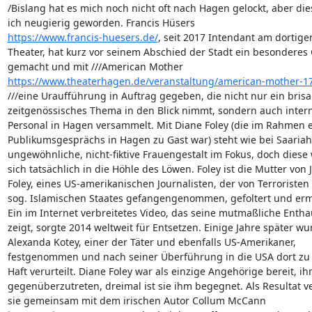
/Bislang hat es mich noch nicht oft nach Hagen gelockt, aber dies
https://www.francis-huesers.de/
, seit 2017 Intendant am dortigen
Theater, hat kurz vor seinem Abschied der Stadt ein besonderes 
https://www.theaterhagen.de/veranstaltung/american-mother-17
///eine Uraufführung in Auftrag gegeben, die nicht nur ein brisan
zeitgenössisches Thema in den Blick nimmt, sondern auch interna
Personal in Hagen versammelt. Mit Diane Foley (die im Rahmen ei
Publikumsgesprächs in Hagen zu Gast war) steht wie bei Saariaho
ungewöhnliche, nicht-fiktive Frauengestalt im Fokus, doch diese 
sich tatsächlich in die Höhle des Löwen. Foley ist die Mutter von 
Foley, eines US-amerikanischen Journalisten, der von Terroristen 
sog. Islamischen Staates gefangengenommen, gefoltert und erm
Ein im Internet verbreitetes Video, das seine mutmaßliche Entha
zeigt, sorgte 2014 weltweit für Entsetzen. Einige Jahre später wur
Alexanda Kotey, einer der Täter und ebenfalls US-Amerikaner, 

festgenommen und nach seiner Überführung in die USA dort zu 
Haft verurteilt. Diane Foley war als einzige Angehörige bereit, ihm
gegenüberzutreten, dreimal ist sie ihm begegnet. Als Resultat ver