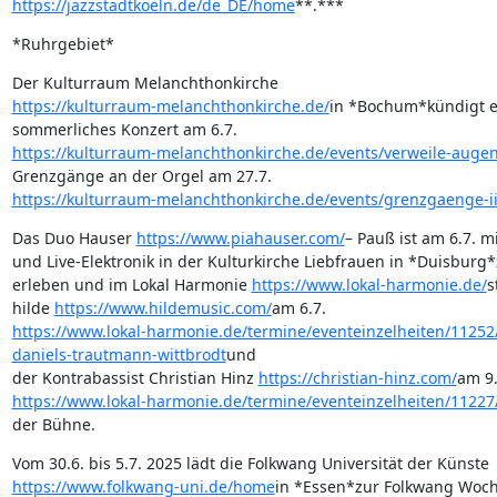
https://jazzstadtkoeln.de/de_DE/home
**.***
*Ruhrgebiet*
https://kulturraum-melanchthonkirche.de/
in *Bochum*kündigt ei
https://kulturraum-melanchthonkirche.de/events/verweile-augen
https://kulturraum-melanchthonkirche.de/events/grenzgaenge-ii
Das Duo Hauser 
https://www.piahauser.com/
– Pauß ist am 6.7. mit
und Live-Elektronik in der Kulturkirche Liebfrauen in *Duisburg*z
erleben und im Lokal Harmonie 
https://www.lokal-harmonie.de/
s
hilde 
https://www.hildemusic.com/
https://www.lokal-harmonie.de/termine/eventeinzelheiten/11252/
daniels-trautmann-wittbrodt
und 

der Kontrabassist Christian Hinz 
https://christian-hinz.com/
https://www.lokal-harmonie.de/termine/eventeinzelheiten/11227/
der Bühne.
https://www.folkwang-uni.de/home
in *Essen*zur Folkwang Woch