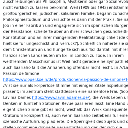
Zuschreibungen als Philosophin, Mystikerin oder gar Sozialrevolu
nicht wirklich zu fassen bekommt. Weil (1909 bis 1943) entstammt
großbürgerlichen, jüdischen, säkularen Familie, begann zunächst
Philosophiestudium und versuchte es dann mit der Praxis. Sie n
Job in einer Fabrik an und engagierte sich im spanischen Bürgerk
der Résistance, scheiterte aber an ihrer schwachen gesundheitli
Konstitution und an ihrer mangelnden Realitätstauglichkeit (de G
hielt sie für ungeschickt und 'verrückt'). Schließlich näherte sie si
dem Christentum an und hungerte sich aus 'Solidarität' mit ihren
französischen Landsleuten im Exil in London zu Tode. In ihrem 

weltfremden Masochismus ist Weil nicht gerade eine Sympathiet
auch Saariaho fällt die Annäherung offenbar nicht leicht. In ///La 
https://www.oper.koeln/de/produktionen/la-passion-de-simone/1
///ist sie nur als körperlose Stimme mit einigen Zitateinspielunge
präsent; im Zentrum steht stattdessen eine namenlose Frau (Sopr
Lavinia Dames 
https://www.laviniadames.de/
), die Weils Leben un
Denken in fünfzehn Stationen Revue passieren lässt. Eine Handlu
eigentlichen Sinne gibt es nicht, weshalb das Werk konsequenter
Oratorium konzipiert ist, auch wenn Saariaho zeitlebens für eine 
szenische Aufführung plädierte. Die Sperrigkeit des Sujets und d
stellen somit eine doppelte Herausforderung dar, der sich die 
