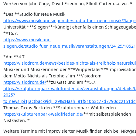
Werken von John Cage, David Friedman, Elliott Carter u.a. vor. *
https://www.musik.uni-siegen.de/studio_fuer_neue_musik/?lang
Universität ***Siegen***kündigt ebenfalls einen Schlagzeugabe
https://www.musik.uni-
siegen.de/studio_fuer_neue_musik/veranstaltungen/24_25/10521
https://visiodrom.de/news/besides-nichts-als-treibholz-natursku
Musiker und Musikerinnen der ***Wuppertaler***Improvisations
https://visiodrom.de/
https://skulpturenpark-waldfrieden.de/veranstaltungen/details/
2025?
tx_news_pi1[actbackPid]=29&cHash=81f810b3c77d7790dc2151d
https://skulpturenpark-waldfrieden.de/
**mit selbstspielenden 

Nistkästen. *