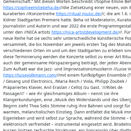
https://sophieemiliebeha.de/
//die Zielsetzung einer neuen, von ih
kuratierten //Konzertreihe 
https://ritual-music.de/
//, die am 1.6. i
Kölner Stadtgarten Premiere hatte. Beha ist Moderatorin, Kuratori
Journalistin und Autorin und war 2022 die erste Programmgestalt
unter den //NICA artists 
https://nica-artistdevelopment.de/
//. Für
neue Reihe hat sie sechs sehr unterschiedliche künstlerische Posi
versammelt, die bis November am jeweils ersten Tag des Monats 
verschiedenen Orten im und um den Stadtgarten zu erleben sind
diese Terminierung werden die Konzerte selbst zu einer Art Ritua
auch der gemeinsame Hörspaziergang beiträgt, der jeden Abend e
https://luisevolkmann.com/
//mit einem fünfköpfigen Ensemble (Th
/ Gesang und Electronics, /Maria Reich / Viola, Philipp Zoubek / 

Präpariertes Klavier, Anil Eraslan / Cello) /zu Gast. '///Rites de 

Passage///' – wie ihr gleichnamiges Album – nennt sie ihre 

Klangerkundungen, eine „Musik des Widerstands und des Überga
Beginn zieht Thea Sotis Stimme ruhig ihre Bahnen und sorgt für 
warmen, melancholischen Einstieg. Dann entfaltet die Musik imm
Eigenleben und wird selbst zur Sprache, während die Stimme – te
elektronisch verfremdet – instrumental eingesetzt wird. Brodelnd
kurzen Spitzen zerfurchte Strukturen, ein Sopransolo über rhyth