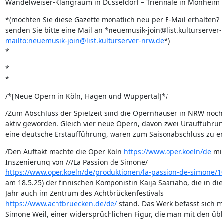
Wandelweiser-Klangraum in Düsseldorf – Triennale in Monheim 
*(möchten Sie diese Gazette monatlich neu per E-Mail erhalten? 
mailto:neuemusik-join@list.kulturserver-nrw.de
*)

*
*

*
/*[Neue Opern in Köln, Hagen und Wuppertal]*/
/Zum Abschluss der Spielzeit sind die Opernhäuser in NRW noch 
aktiv geworden. Gleich vier neue Opern, davon zwei Uraufführun
eine deutsche Erstaufführung, waren zum Saisonabschluss zu er
/Den Auftakt machte die Oper Köln 
https://www.oper.koeln/de
 mi
https://www.oper.koeln/de/produktionen/la-passion-de-simone/1
am 18.5.25) der finnischen Komponistin Kaija Saariaho, die in die
https://www.achtbruecken.de/de/
 stand. Das Werk befasst sich mi
Simone Weil, einer widersprüchlichen Figur, die man mit den übl