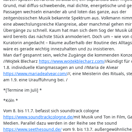
Grund, mal diffus-schwebende, mal dichte, energetische und ger
Passagen wechseln einander ab und loten das ganze, aus der 

zeitgenössischen Musik bekannte Spektrum aus. Volkmann nimmt
eine abwechslungsreiche Klangreise, aber manchmal gehen mir d
Übergänge zu schnell. Kaum hat man sich dem Sog der Musik übe
wird bereits das nächste Stück anmoderiert. Doch um – wie von d
Kuratorin angedacht – Räume außerhalb der Routine des Alltags z
wäre es gerade wichtig innezuhalten und zu insistieren.

Man darf gespannt sein, welche Zugänge die kommenden Konzert
//Wojtek Blecharz 
https://www.wojtekblecharz.com/
//kündigt für 
https://www.mariadealvear.com/
//, eine Meisterin des Rituals, ste
am 1.9. eine Uraufführung bei. /
*[Termine im Juli] *
*Köln *
https://www.soundtrackcologne.de/
mit Musik und Ton in Film, G
https://www.seethesound.de/
 vom 9. bis 13.7. außergewöhnliche 