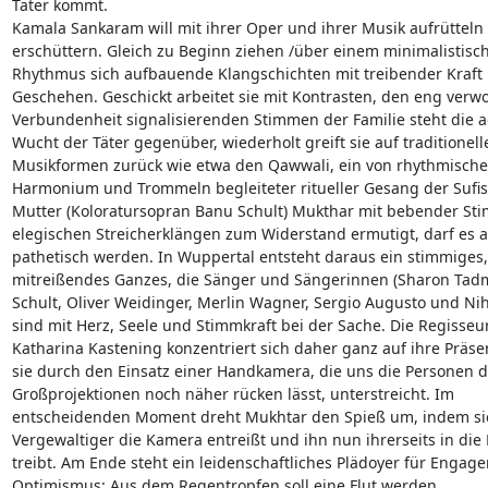
Täter kommt.

Kamala Sankaram will mit ihrer Oper und ihrer Musik aufrütteln 
erschüttern. Gleich zu Beginn ziehen /über einem minimalistisch
Rhythmus sich aufbauende Klangschichten mit treibender Kraft i
Geschehen. Geschickt arbeitet sie mit Kontrasten, den eng verwo
Verbundenheit signalisierenden Stimmen der Familie steht die ag
Wucht der Täter gegenüber, wiederholt greift sie auf traditionelle
Musikformen zurück wie etwa den Qawwali, ein von rhythmischem
Harmonium und Trommeln begleiteter ritueller Gesang der Sufis,
Mutter (Koloratursopran Banu Schult) Mukthar mit bebender Sti
elegischen Streicherklängen zum Widerstand ermutigt, darf es a
pathetisch werden. In Wuppertal entsteht daraus ein stimmiges, 
mitreißendes Ganzes, die Sänger und Sängerinnen (Sharon Tadmo
Schult, Oliver Weidinger, Merlin Wagner, Sergio Augusto und Nihal
sind mit Herz, Seele und Stimmkraft bei der Sache. Die Regisseuri
Katharina Kastening konzentriert sich daher ganz auf ihre Präsenz
sie durch den Einsatz einer Handkamera, die uns die Personen du
Großprojektionen noch näher rücken lässt, unterstreicht. Im 

entscheidenden Moment dreht Mukhtar den Spieß um, indem sie
Vergewaltiger die Kamera entreißt und ihn nun ihrerseits in die 
treibt. Am Ende steht ein leidenschaftliches Plädoyer für Engage
Optimismus: Aus dem Regentropfen soll eine Flut werden.
