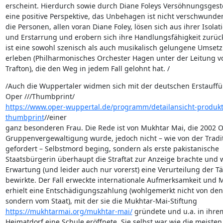
erscheint. Hierdurch sowie durch Diane Foleys Versöhnungsgeste
eine positive Perspektive, das Unbehagen ist nicht verschwunden,
die Personen, allen voran Diane Foley, lösen sich aus ihrer Isolati
und Erstarrung und erobern sich ihre Handlungsfähigkeit zurück
ist eine sowohl szenisch als auch musikalisch gelungene Umsetz
erleben (Philharmonisches Orchester Hagen unter der Leitung vo
Trafton), die den Weg in jedem Fall gelohnt hat. /
/Auch die Wuppertaler widmen sich mit der deutschen Erstauffü
https://www.oper-wuppertal.de/programm/detailansicht-produkt
thumbprint
//einer 

ganz besonderen Frau. Die Rede ist von Mukhtar Mai, die 2002 Op
Gruppenvergewaltigung wurde, jedoch nicht – wie von der Traditi
gefordert – Selbstmord beging, sondern als erste pakistanische 

Staatsbürgerin überhaupt die Straftat zur Anzeige brachte und wi
Erwartung (und leider auch nur vorerst) eine Verurteilung der Tät
bewirkte. Der Fall erweckte internationale Aufmerksamkeit und Ma
erhielt eine Entschädigungszahlung (wohlgemerkt nicht von den 
https://mukhtarmai.org/mukhtar-mai/
 gründete und u.a. in ihrem
Heimatdorf eine Schule eröffnete. Sie selbst war wie die meisten 