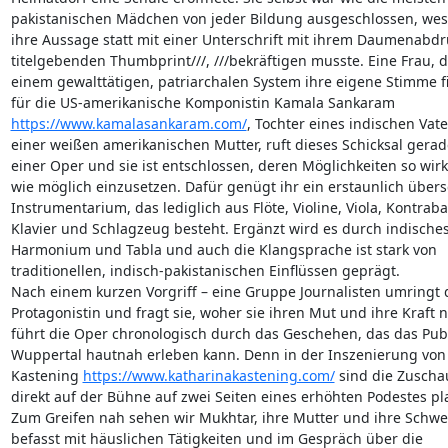
pakistanischen Mädchen von jeder Bildung ausgeschlossen, wesh
ihre Aussage statt mit einer Unterschrift mit ihrem Daumenabdru
titelgebenden Thumbprint///, ///bekräftigen musste. Eine Frau, die
einem gewalttätigen, patriarchalen System ihre eigene Stimme fin
https://www.kamalasankaram.com/
, Tochter eines indischen Vate
einer weißen amerikanischen Mutter, ruft dieses Schicksal gerad
einer Oper und sie ist entschlossen, deren Möglichkeiten so wirku
wie möglich einzusetzen. Dafür genügt ihr ein erstaunlich übers
Instrumentarium, das lediglich aus Flöte, Violine, Viola, Kontrabas
Klavier und Schlagzeug besteht. Ergänzt wird es durch indisches 
Harmonium und Tabla und auch die Klangsprache ist stark von 

traditionellen, indisch-pakistanischen Einflüssen geprägt.

Nach einem kurzen Vorgriff – eine Gruppe Journalisten umringt di
Protagonistin und fragt sie, woher sie ihren Mut und ihre Kraft n
führt die Oper chronologisch durch das Geschehen, das das Publ
Wuppertal hautnah erleben kann. Denn in der Inszenierung von 
Kastening 
https://www.katharinakastening.com/
 sind die Zuscha
direkt auf der Bühne auf zwei Seiten eines erhöhten Podestes plat
Zum Greifen nah sehen wir Mukhtar, ihre Mutter und ihre Schwest
befasst mit häuslichen Tätigkeiten und im Gespräch über die 
