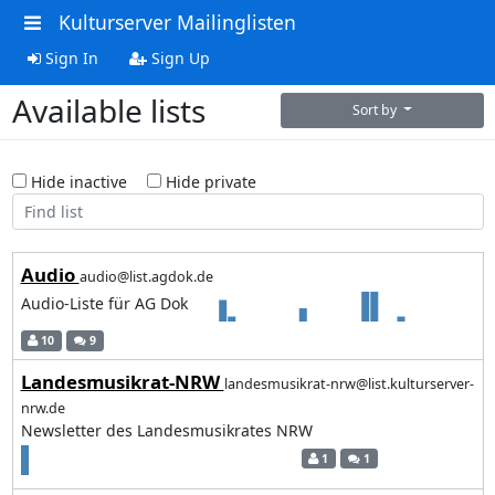
Kulturserver Mailinglisten
Sign In
Sign Up
Available lists
Sort by
Hide inactive
Hide private
Audio
audio@list.agdok.de
Audio-Liste für AG Dok
10
9
Landesmusikrat-NRW
landesmusikrat-nrw@list.kulturserver-
nrw.de
Newsletter des Landesmusikrates NRW
1
1