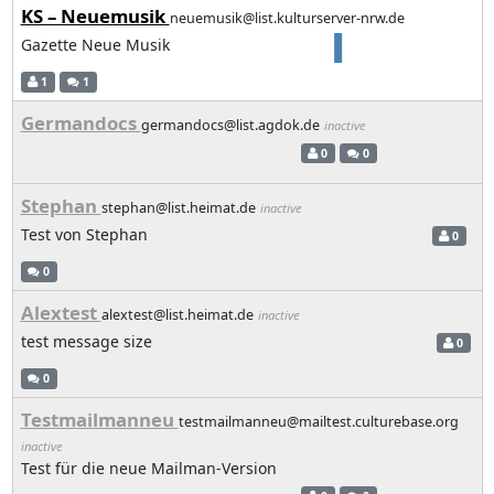
KS – Neuemusik
neuemusik@list.kulturserver-nrw.de
Gazette Neue Musik
1
1
Germandocs
germandocs@list.agdok.de
inactive
0
0
Stephan
stephan@list.heimat.de
inactive
Test von Stephan
0
0
Alextest
alextest@list.heimat.de
inactive
test message size
0
0
Testmailmanneu
testmailmanneu@mailtest.culturebase.org
inactive
Test für die neue Mailman-Version