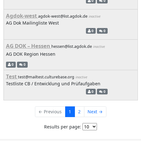
0
0
Agdok-west
agdok-west@list.agdok.de
inactive
AG Dok Mailingliste West
0
0
AG DOK – Hessen
hessen@list.agdok.de
inactive
AG DOK Region Hessen
0
0
Test
test@mailtest.culturebase.org
inactive
Testliste CB / Entwicklung und Prüfaufgaben
0
0
← Previous
1
2
Next →
Results per page: